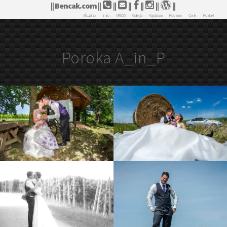
|| Bencak.com ||
||
||
||
||
||
Aktualno
Intro
VR360
Galerija
Kaj delam
Kdo sem
Cenik
Kontakt
Poroka A_in_P